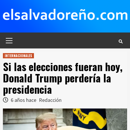
Saltar
al
contenido
Menú
principal
INTERNACIONALES
Si las elecciones fueran hoy,
Donald Trump perdería la
presidencia
6 años hace
Redacción