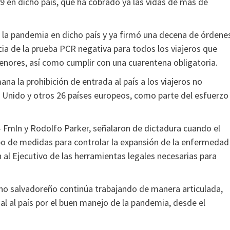
9 en dicho país, que ha cobrado ya las vidas de más de
 la pandemia en dicho país y ya firmó una decena de órdene
cia de la prueba PCR negativa para todos los viajeros que
menores, así como cumplir con una cuarentena obligatoria.
a la prohibición de entrada al país a los viajeros no
o Unido y otros 26 países europeos, como parte del esfuerzo
a- Fmln y Rodolfo Parker, señalaron de dictadura cuando el
po de medidas para controlar la expansión de la enfermedad
n al Ejecutivo de las herramientas legales necesarias para
rno salvadoreño continúa trabajando de manera articulada,
l al país por el buen manejo de la pandemia, desde el