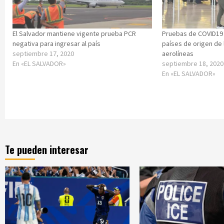
El Salvador mantiene vigente prueba PCR
Pruebas de COVID19 
negativa para ingresar al país
países de origen de 
septiembre 17, 2020
aerolíneas
En «EL SALVADOR»
septiembre 18, 2020
En «EL SALVADOR»
Te pueden interesar