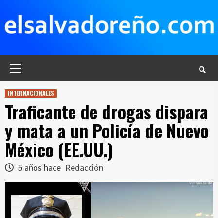
Saltar
al
contenido
Menú
principal
INTERNACIONALES
Traficante de drogas dispara
y mata a un Policía de Nuevo
México (EE.UU.)
5 años hace
Redacción