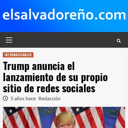
Saltar
al
contenido
Menú
principal
INTERNACIONALES
Trump anuncia el
lanzamiento de su propio
sitio de redes sociales
5 años hace
Redacción