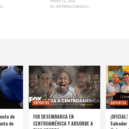
enero 11, 2021
S»
En «INTERNACIONALES»
DEPORTES
DEPORTES
ente de
FOX DESEMBARCA EN
¡OFICIAL! 
unta de
CENTROAMÉRICA Y ABSORBE A
Salvador