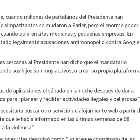
re, cuando millones de partidarios del Presidente han
e simpatizantes se mudaron a Parler, pero el enorme poder
ian cuando quieren a las medianas y pequeñas empresas. En
sentado legalmente acusaciones antimonopolio contra Google
es cercanas al Presidente han dicho que el mandatario
onde sus hijos son muy activos, o crear su propia plataform
das de aplicaciones el sábado en la noche después de dar a
a para “planear y facilitar actividades ilegales y peligrosas”
cesitaría buscar otro servicio de alojamiento web a partir 
ta que le había informado en las últimas semanas de 98
 la violencia”.
anciones y las describió como “un ataque coordinado de las