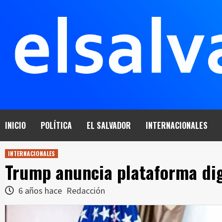
Saltar
al
contenido
INICIO
POLÍTICA
EL SALVADOR
INTERNACIONALES
INTERNACIONALES
Trump anuncia plataforma dig
6 años hace
Redacción