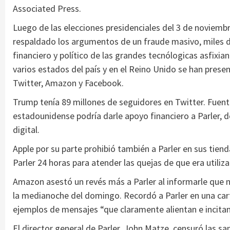
Associated Press.
Luego de las elecciones presidenciales del 3 de noviemb
respaldado los argumentos de un fraude masivo, miles d
financiero y político de las grandes tecnólogicas asfix
varios estados del país y en el Reino Unido se han pre
Twitter, Amazon y Facebook.
Trump tenía 89 millones de seguidores en Twitter. Fuent
estadounidense podría darle apoyo financiero a Parler, d
digital.
Apple por su parte prohibió también a Parler en sus tien
Parler 24 horas para atender las quejas de que era utilizad
Amazon asestó un revés más a Parler al informarle que ne
la medianoche del domingo. Recordó a Parler en una car
ejemplos de mensajes “que claramente alientan e incitan a
El director general de Parler, John Matze, censuró las s