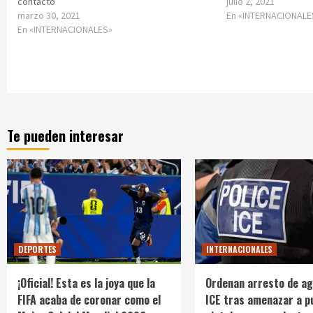
contacto
julio 2, 2021
marzo 30, 2021
En «INTERNACIONALE
En «INTERNACIONALES»
Te pueden interesar
DEPORTES
INTERNACIONALES
¡Oficial! Esta es la joya que la
Ordenan arresto de ag
FIFA acaba de coronar como el
ICE tras amenazar a p