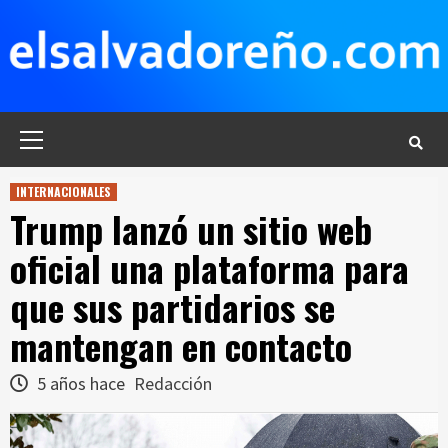
Saltar
al
contenido
Menú
principal
INTERNACIONALES
Trump lanzó un sitio web
oficial una plataforma para
que sus partidarios se
mantengan en contacto
5 años hace
Redacción