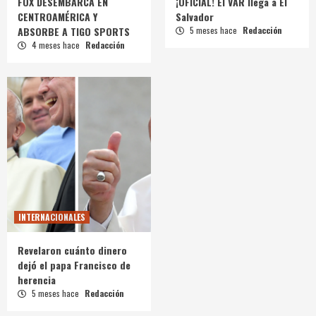
FOX DESEMBARCA EN
¡OFICIAL! El VAR llega a El
CENTROAMÉRICA Y
Salvador
ABSORBE A TIGO SPORTS
5 meses hace
Redacción
4 meses hace
Redacción
INTERNACIONALES
Revelaron cuánto dinero
dejó el papa Francisco de
herencia
5 meses hace
Redacción