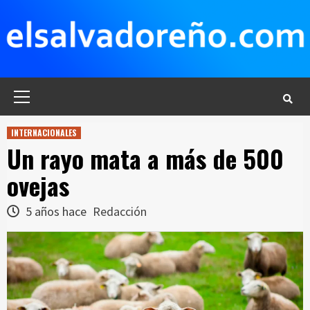
Saltar
al
contenido
Menú
principal
INTERNACIONALES
Un rayo mata a más de 500
ovejas
5 años hace
Redacción