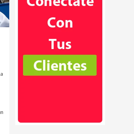
la
un