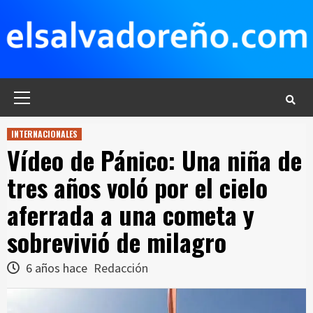
Saltar
al
contenido
Menú
principal
INTERNACIONALES
Vídeo de Pánico: Una niña de
tres años voló por el cielo
aferrada a una cometa y
sobrevivió de milagro
6 años hace
Redacción