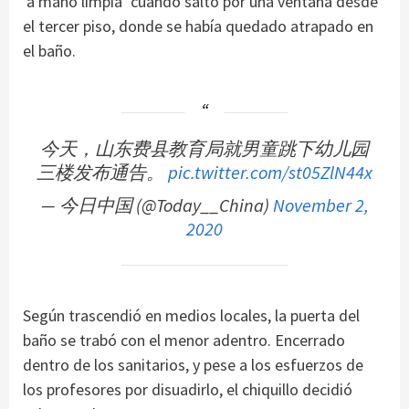
‘a mano limpia’ cuando saltó por una ventana desde
el tercer piso, donde se había quedado atrapado en
el baño.
今天，山东费县教育局就男童跳下幼儿园
三楼发布通告。
pic.twitter.com/st05ZlN44x
— 今日中国 (@Today__China)
November 2,
2020
Según trascendió en medios locales, la puerta del
baño se trabó con el menor adentro. Encerrado
dentro de los sanitarios, y pese a los esfuerzos de
los profesores por disuadirlo, el chiquillo decidió