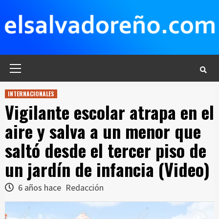
Saltar
al
contenido
Menú
principal
INTERNACIONALES
Vigilante escolar atrapa en el
aire y salva a un menor que
saltó desde el tercer piso de
un jardín de infancia (Video)
6 años hace
Redacción