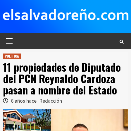
Saltar
al
contenido
Menú
principal
POLÍTICA
11 propiedades de Diputado
del PCN Reynaldo Cardoza
pasan a nombre del Estado
6 años hace
Redacción