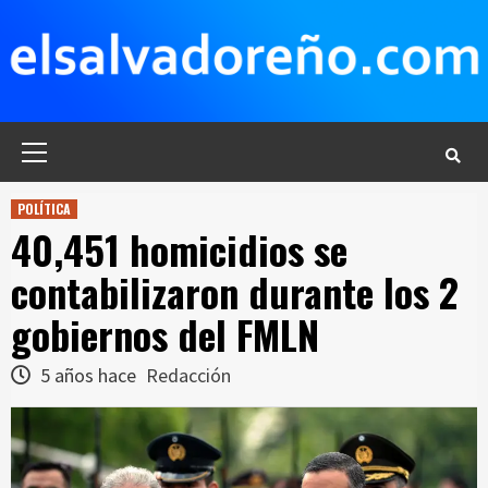
Saltar
al
contenido
Menú
principal
POLÍTICA
40,451 homicidios se
contabilizaron durante los 2
gobiernos del FMLN
5 años hace
Redacción