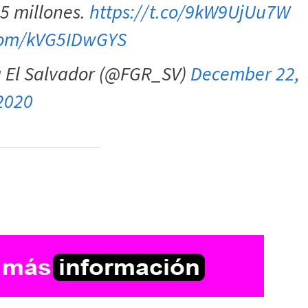
5 millones.
https://t.co/9kW9UjUu7W
.com/kVG5IDwGYS
ca El Salvador (@FGR_SV)
December 22,
2020