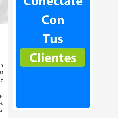
ón
ez
 y
e
os
ra