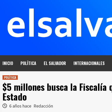
Saltar
al
contenido
INICIO
POLÍTICA
EL SALVADOR
INTERNACIONALES
POLÍTICA
$5 millones busca la Fiscalía
Estado
6 años hace
Redacción