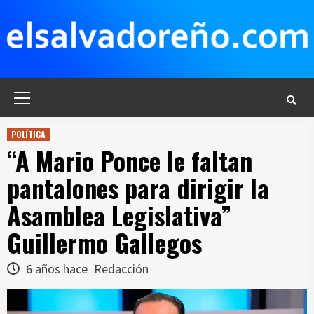
Saltar
al
contenido
Menú
principal
POLÍTICA
“A Mario Ponce le faltan
pantalones para dirigir la
Asamblea Legislativa”
Guillermo Gallegos
6 años hace
Redacción