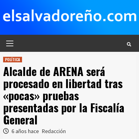
Saltar
al
contenido
Menú
principal
POLÍTICA
Alcalde de ARENA será
procesado en libertad tras
«pocas» pruebas
presentadas por la Fiscalía
General
6 años hace
Redacción