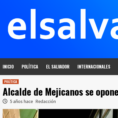
Saltar
al
contenido
INICIO
POLÍTICA
EL SALVADOR
INTERNACIONALES
POLÍTICA
Alcalde de Mejicanos se opon
5 años hace
Redacción