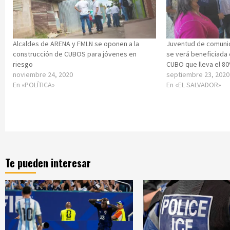
Alcaldes de ARENA y FMLN se oponen a la
Juventud de comuni
construcción de CUBOS para jóvenes en
se verá beneficiada
riesgo
CUBO que lleva el 8
noviembre 24, 2020
septiembre 23, 2020
En «POLÍTICA»
En «EL SALVADOR»
Te pueden interesar