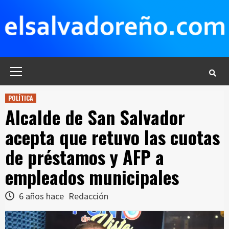
Saltar
al
contenido
Menú
principal
POLÍTICA
Alcalde de San Salvador
acepta que retuvo las cuotas
de préstamos y AFP a
empleados municipales
6 años hace
Redacción