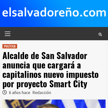
Saltar
al
contenido
Menú
principal
POLÍTICA
Alcalde de San Salvador
anuncia que cargará a
capitalinos nuevo impuesto
por proyecto Smart City
6 años hace
Redacción