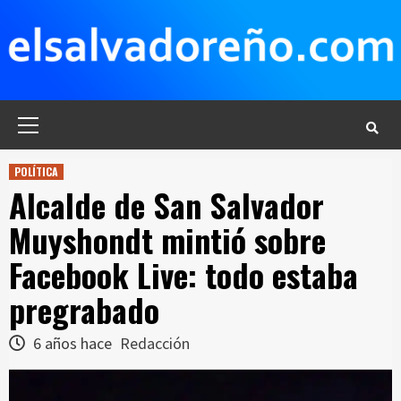
Saltar
al
contenido
Menú
principal
POLÍTICA
Alcalde de San Salvador
Muyshondt mintió sobre
Facebook Live: todo estaba
pregrabado
6 años hace
Redacción