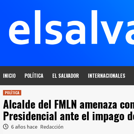
Saltar
al
contenido
INICIO
POLÍTICA
EL SALVADOR
INTERNACIONALES
POLÍTICA
Alcalde del FMLN amenaza con 
Presidencial ante el impago d
6 años hace
Redacción