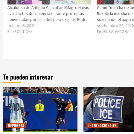
Alcaldesa de Antiguo Cuscatlán Milagro Navas
Como “marcha de los
avala actos de violencia durante protestas
Bukele la marcha de 
convocadas por alcaldes para exigir el Fodes
solicitando el pago 
octubre 8, 2020
septiembre 24, 2020
En «POLÍTICA»
En «EL SALVADOR»
Te pueden interesar
DEPORTES
INTERNACIONALES