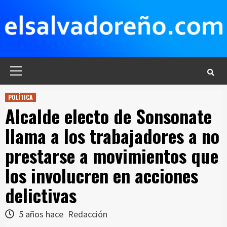
Saltar
al
contenido
Menú
principal
POLÍTICA
Alcalde electo de Sonsonate
llama a los trabajadores a no
prestarse a movimientos que
los involucren en acciones
delictivas
5 años hace
Redacción