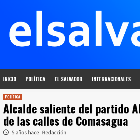
Saltar
al
contenido
INICIO
POLÍTICA
EL SALVADOR
INTERNACIONALES
POLÍTICA
Alcalde saliente del partido 
de las calles de Comasagua
5 años hace
Redacción