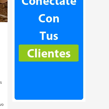
es
vo