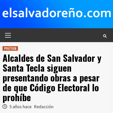
Saltar
al
contenido
Menú
principal
POLÍTICA
Alcaldes de San Salvador y
Santa Tecla siguen
presentando obras a pesar
de que Código Electoral lo
prohíbe
5 años hace
Redacción