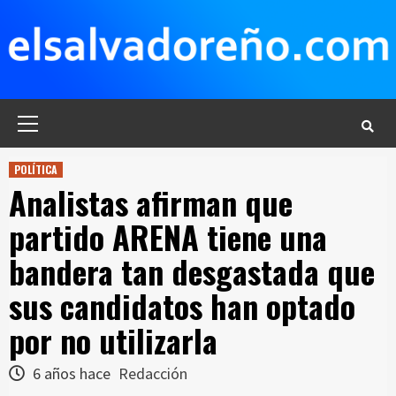
Saltar
al
contenido
Menú
principal
POLÍTICA
Analistas afirman que
partido ARENA tiene una
bandera tan desgastada que
sus candidatos han optado
por no utilizarla
6 años hace
Redacción