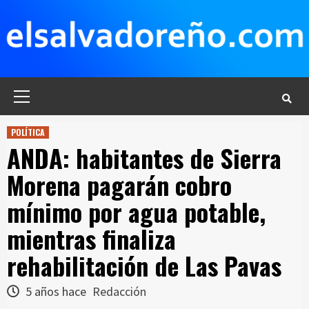
Saltar
al
contenido
Menú
principal
POLÍTICA
ANDA: habitantes de Sierra
Morena pagarán cobro
mínimo por agua potable,
mientras finaliza
rehabilitación de Las Pavas
5 años hace
Redacción