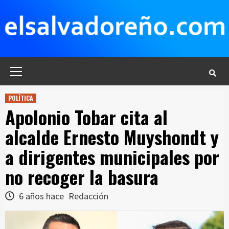
Saltar
al
contenido
Menú
principal
POLÍTICA
Apolonio Tobar cita al
alcalde Ernesto Muyshondt y
a dirigentes municipales por
no recoger la basura
6 años hace
Redacción