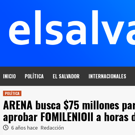
Saltar
al
contenido
INICIO
POLÍTICA
EL SALVADOR
INTERNACIONALES
POLÍTICA
ARENA busca $75 millones par
aprobar FOMILENIOII a horas 
6 años hace
Redacción