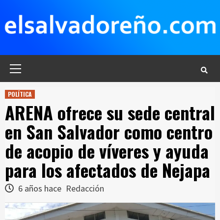
Saltar
al
contenido
Menú
principal
POLÍTICA
ARENA ofrece su sede central
en San Salvador como centro
de acopio de víveres y ayuda
para los afectados de Nejapa
6 años hace
Redacción