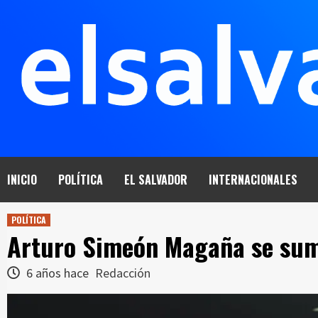
Saltar
al
contenido
INICIO
POLÍTICA
EL SALVADOR
INTERNACIONALES
POLÍTICA
Arturo Simeón Magaña se sum
6 años hace
Redacción