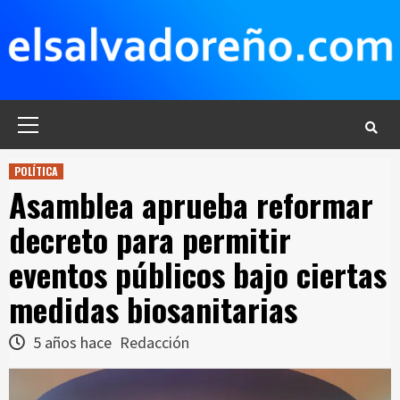
Saltar
al
contenido
Menú
principal
POLÍTICA
Asamblea aprueba reformar
decreto para permitir
eventos públicos bajo ciertas
medidas biosanitarias
5 años hace
Redacción