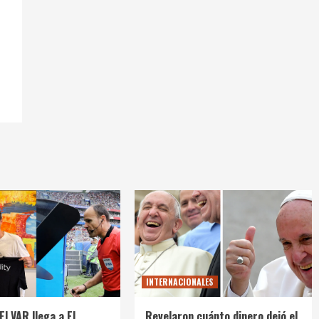
INTERNACIONALES
El VAR llega a El
Revelaron cuánto dinero dejó el