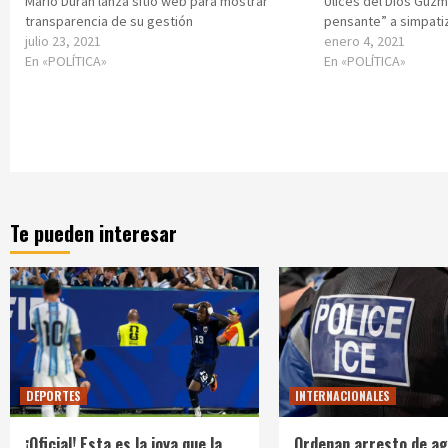
Mario Duran lanza sitio web para mostrar
Ulices del Dios Guz
transparencia de su gestión
pensante” a simpati
julio 23, 2021
enero 4, 2021
En «POLÍTICA»
En «POLÍTICA»
Te pueden interesar
DEPORTES
INTERNACIONALES
¡Oficial! Esta es la joya que la
Ordenan arresto de ag