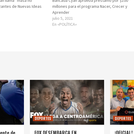
mán llama “masa no
Bancada Cyan aprueba préstamo por $100
zantes de Nuevas Ideas
millones para el programa Nacer, Crecer y
Aprender
julio 5, 2021
En «POLÍTICA»
DEPORTES
DEPORTES
ente de
FOX DESEMBARCA EN
¡OFICIAL! 