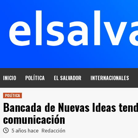
Saltar
al
contenido
INICIO
POLÍTICA
EL SALVADOR
INTERNACIONALES
POLÍTICA
Bancada de Nuevas Ideas tend
comunicación
5 años hace
Redacción