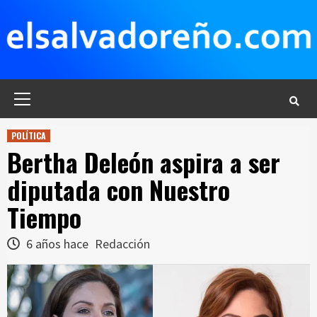
Saltar
al
contenido
Menú
principal
POLÍTICA
Bertha Deleón aspira a ser
diputada con Nuestro
Tiempo
6 años hace
Redacción