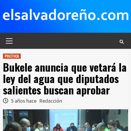
Saltar
al
contenido
Menú
principal
POLÍTICA
Bukele anuncia que vetará la
ley del agua que diputados
salientes buscan aprobar
5 años hace
Redacción