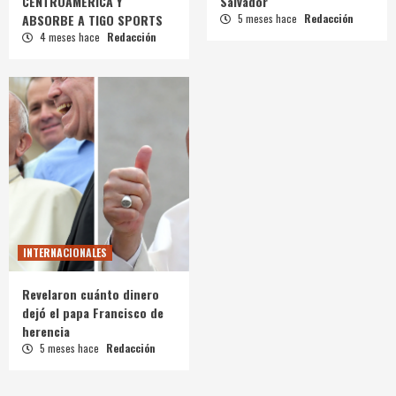
CENTROAMÉRICA Y
Salvador
ABSORBE A TIGO SPORTS
5 meses hace
Redacción
4 meses hace
Redacción
INTERNACIONALES
Revelaron cuánto dinero
dejó el papa Francisco de
herencia
5 meses hace
Redacción