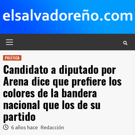
Saltar
al
contenido
Menú
principal
POLÍTICA
Candidato a diputado por
Arena dice que prefiere los
colores de la bandera
nacional que los de su
partido
6 años hace
Redacción