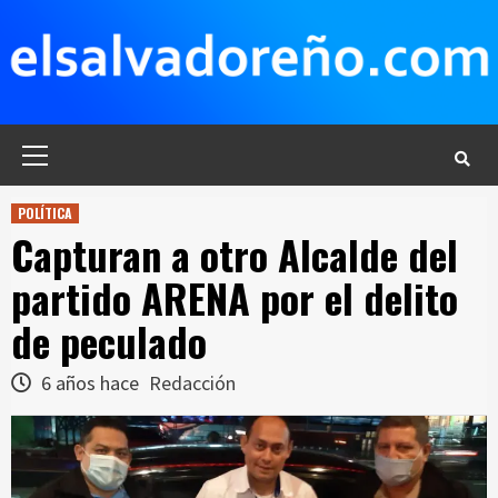
Saltar
al
contenido
Menú
principal
POLÍTICA
Capturan a otro Alcalde del
partido ARENA por el delito
de peculado
6 años hace
Redacción