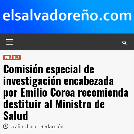
Saltar
al
contenido
Menú
principal
POLÍTICA
Comisión especial de
investigación encabezada
por Emilio Corea recomienda
destituir al Ministro de
Salud
5 años hace
Redacción