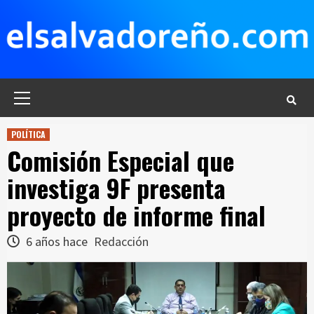
Saltar
al
contenido
Menú
principal
POLÍTICA
Comisión Especial que
investiga 9F presenta
proyecto de informe final
6 años hace
Redacción