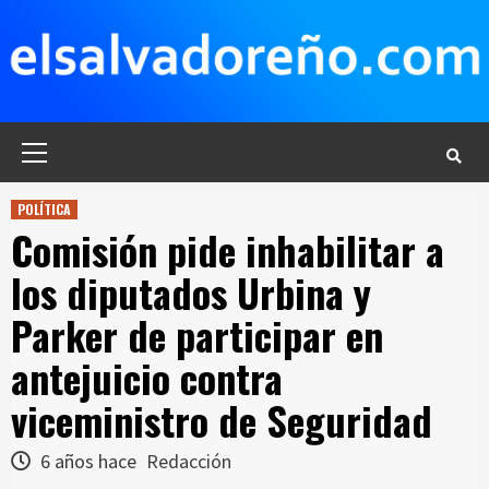
Saltar
al
contenido
Menú
principal
POLÍTICA
Comisión pide inhabilitar a
los diputados Urbina y
Parker de participar en
antejuicio contra
viceministro de Seguridad
6 años hace
Redacción