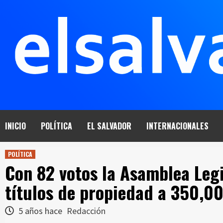
Saltar
al
contenido
INICIO
POLÍTICA
EL SALVADOR
INTERNACIONALES
POLÍTICA
Con 82 votos la Asamblea Legi
títulos de propiedad a 350,00
5 años hace
Redacción