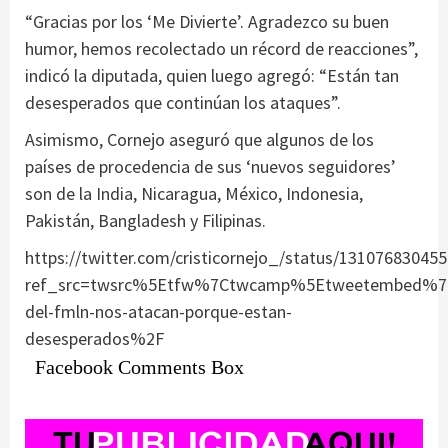
“Gracias por los ‘Me Divierte’. Agradezco su buen
humor, hemos recolectado un récord de reacciones”,
indicó la diputada, quien luego agregó: “Están tan
desesperados que continúan los ataques”.
Asimismo, Cornejo aseguró que algunos de los
países de procedencia de sus ‘nuevos seguidores’
son de la India, Nicaragua, México, Indonesia,
Pakistán, Bangladesh y Filipinas.
https://twitter.com/cristicornejo_/status/13107683045
ref_src=twsrc%5Etfw%7Ctwcamp%5Etweetembed%7Ct
del-fmln-nos-atacan-porque-estan-
desesperados%2F
Facebook Comments Box