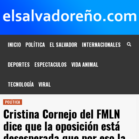
Saltar
al
contenido
INICIO
POLÍTICA
EL SALVADOR
INTERNACIONALES
DEPORTES
ESPECTACULOS
VIDA ANIMAL
TECNOLOGÍA
VIRAL
POLÍTICA
Cristina Cornejo del FMLN
dice que la oposición está
desesperada que por eso la