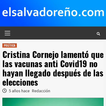
Saltar
al
contenido
Menú
principal
POLÍTICA
Cristina Cornejo lamentó que
las vacunas anti Covid19 no
hayan llegado después de las
elecciones
5 años hace
Redacción