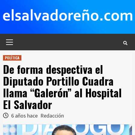
Saltar
al
contenido
Menú
principal
POLÍTICA
De forma despectiva el
Diputado Portillo Cuadra
llama “Galerón” al Hospital
El Salvador
6 años hace
Redacción