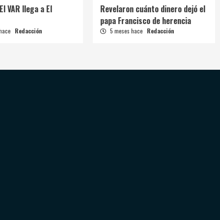
El VAR llega a El
Revelaron cuánto dinero dejó el
papa Francisco de herencia
 hace
Redacción
5 meses hace
Redacción