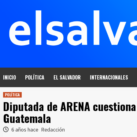
Saltar
al
contenido
INICIO
POLÍTICA
EL SALVADOR
INTERNACIONALES
POLÍTICA
Diputada de ARENA cuestiona
Guatemala
6 años hace
Redacción