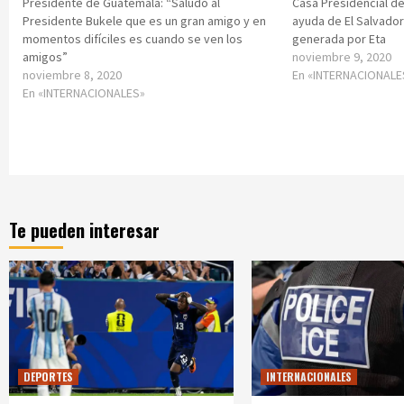
Presidente de Guatemala: “Saludo al
Casa Presidencial d
Presidente Bukele que es un gran amigo y en
ayuda de El Salvador
momentos difíciles es cuando se ven los
generada por Eta
amigos”
noviembre 9, 2020
noviembre 8, 2020
En «INTERNACIONALE
En «INTERNACIONALES»
Te pueden interesar
DEPORTES
INTERNACIONALES