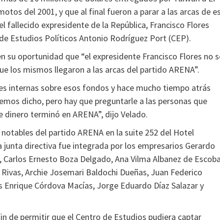
tos del 2001, y que al final fueron a parar a las arcas de e
el fallecido expresidente de la República, Francisco Flores
de Estudios Políticos Antonio Rodríguez Port (CEP).
n su oportunidad que “el expresidente Francisco Flores no s
ue los mismos llegaron a las arcas del partido ARENA”.
s internas sobre esos fondos y hace mucho tiempo atrás
mos dicho, pero hay que preguntarle a las personas que
e dinero terminó en ARENA”, dijo Velado.
 notables del partido ARENA en la suite 252 del Hotel
junta directiva fue integrada por los empresarios Gerardo
l, Carlos Ernesto Boza Delgado, Ana Vilma Albanez de Escoba
 Rivas, Archie Josemari Baldochi Dueñas, Juan Federico
uis Enrique Córdova Macías, Jorge Eduardo Díaz Salazar y
fin de permitir que el Centro de Estudios pudiera captar