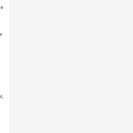
se
e
r,