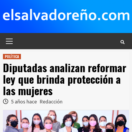
Saltar
al
contenido
Menú
principal
POLÍTICA
Diputadas analizan reformar
ley que brinda protección a
las mujeres
5 años hace
Redacción