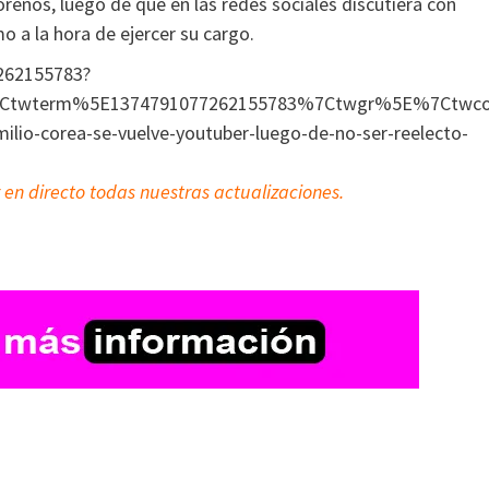
oreños, luego de que en las redes sociales discutiera con
 a la hora de ejercer su cargo.
7262155783?
Ctwterm%5E1374791077262155783%7Ctwgr%5E%7Ctwc
-corea-se-vuelve-youtuber-luego-de-no-ser-reelecto-
 en directo todas nuestras actualizaciones.