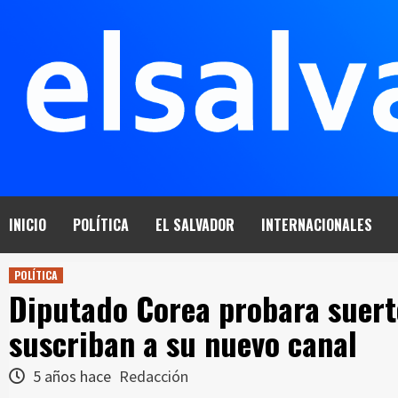
Saltar
al
contenido
INICIO
POLÍTICA
EL SALVADOR
INTERNACIONALES
POLÍTICA
Diputado Corea probara suert
suscriban a su nuevo canal
5 años hace
Redacción