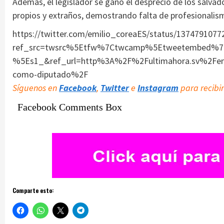
Además, el legislador se ganó el desprecio de los salvad
propios y extraños, demostrando falta de profesionalismo
https://twitter.com/emilio_coreaES/status/137479107
ref_src=twsrc%5Etfw%7Ctwcamp%5Etweetembed%7
%5Es1_&ref_url=http%3A%2F%2Fultimahora.sv%2Femilio
como-diputado%2F
Síguenos en
Facebook
,
Twitter
e
Instagram
para recibir
Facebook Comments Box
Comparte esto: