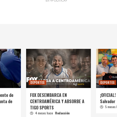
En «POLÍTICA»
DEPORTES
DEPORTES
ente de
FOX DESEMBARCA EN
¡OFICIAL! 
unta de
CENTROAMÉRICA Y ABSORBE A
Salvador
TIGO SPORTS
5 meses
4 meses hace
Redacción