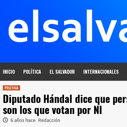
Saltar
al
contenido
INICIO
POLÍTICA
EL SALVADOR
INTERNACIONALES
POLÍTICA
Diputado Hándal dice que per
son los que votan por NI
6 años hace
Redacción