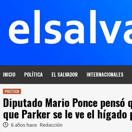
Saltar
al
contenido
INICIO
POLÍTICA
EL SALVADOR
INTERNACIONALES
POLÍTICA
Diputado Mario Ponce pensó q
que Parker se le ve el hígado
6 años hace
Redacción