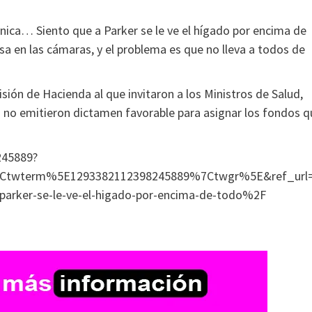
nica… Siento que a Parker se le ve el hígado por encima de
presa en las cámaras, y el problema es que no lleva a todos de
sión de Hacienda al que invitaron a los Ministros de Salud,
s no emitieron dictamen favorable para asignar los fondos q
245889?
twterm%5E1293382112398245889%7Ctwgr%5E&ref_url=
-parker-se-le-ve-el-higado-por-encima-de-todo%2F