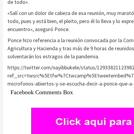
de todo».
«Salí con un dolor de cabeza de esa reunión, muy marató
todo, pues y está bien, el pleito, pero él lo lleva y lo ex
encuentro», aseguró Ponce.
Ponce hizo referencia a la reunión convocada por la Comi
Agricultura y Hacienda y tras más de 9 horas de reunido
solventarán los estragos de la pandemia.
https://twitter.com/nayibbukele/status/1293382112398
ref_src=twsrc%5Etfw%7Ctwcamp%5Etweetembed%7C
microfonos-abiertos-y-se-escucha-decir-a-ponce-que-a
Facebook Comments Box