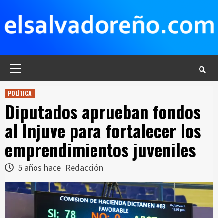
Saltar
al
contenido
Menú
principal
POLÍTICA
Diputados aprueban fondos
al Injuve para fortalecer los
emprendimientos juveniles
5 años hace
Redacción