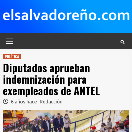
Saltar
al
contenido
Menú
principal
POLÍTICA
Diputados aprueban
indemnización para
exempleados de ANTEL
6 años hace
Redacción