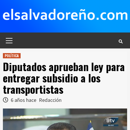
Saltar
al
contenido
Menú
principal
POLÍTICA
Diputados aprueban ley para
entregar subsidio a los
transportistas
6 años hace
Redacción